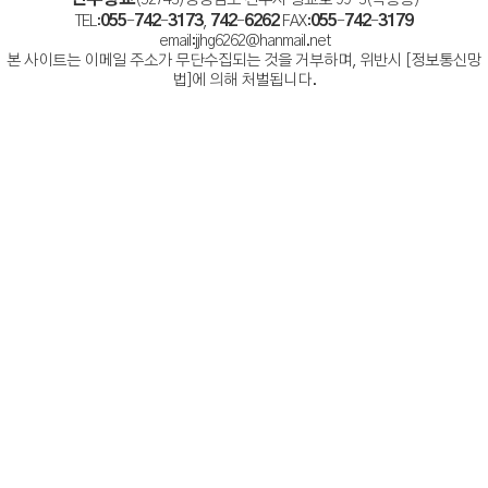
(52743)경상남도 진주시 향교로 99-3(옥봉동)
055
742
3173
742
6262
055
742
3179
TEL:
-
-
,
-
FAX:
-
-
email:jjhg6262@hanmail.net
본 사이트는 이메일 주소가 무단수집되는 것을 거부하며, 위반시 [정보통신망
법]에 의해 처벌됩니다.