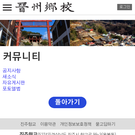
로그인
커뮤니티
공지사항
새소식
자유게시판
포토앨범
돌아가기
진주향교
이용약관
개인정보보호정책
묻고답하기
진주향교