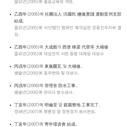
을유년(2005)에 충효교육원 개원.
乙酉年(2005)에 社團法人 汎國民 禮儀實踐 運動晋州支部
結成.
을유년(2005)에 사단법인 범국민 예의실천 운동진주지부 결
성.
乙酉年(2005)에 大成殿의 西便 棟梁 代替等 大補修
을유년(2005)에 대성전의 서편 동량 대체등 대보수
丙戌年(2006)에 東廡飜瓦 및 大補修.
병술년(2006)에 동무번와 및 대보수.
丙戌年(2006)에 管理舍 防水工事.
병술년(2006)에 관리사 방수공사.
丁亥年(2007)에 明倫堂 앞 庭園整地 工事完了.
정해년(2007)에 명륜당 앞 정원정지 공사완료.
丁亥年(2007)에 靑年儒道會 結成.