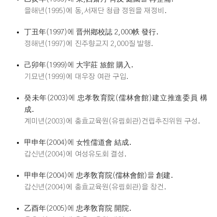
을해년(1995)에 동,서재단 청급 정원을 재정비.
丁丑年(1997)에 晋州鄕校誌 2,000帙 發行.
정해년(1997)에 진주향교지 2,000질 발행.
己卯年(1999)에 大宇莊 旅館 購入.
기묘년(1999)에 대우장 여관 구입.
癸未年(2003)에 忠孝敎育院(儒林會館)建立推進委員 構
成.
계미년(2003)에 충효교육원(유림회관)건립추진위원 구성.
甲申年(2004)에 女性儒道會 結成.
갑신년(2004)에 여성유도회 결성.
甲申年(2004)에 忠孝敎育院(儒林會館)을 創建.
갑신년(2004)에 충효교육원(유림회관)을 창건.
乙酉年(2005)에 忠孝敎育院 開院.