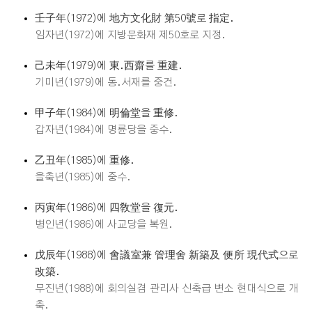
壬子年(1972)에 地方文化財 第50號로 指定.
임자년(1972)에 지방문화재 제50호로 지정.
己未年(1979)에 東.西齋를 重建.
기미년(1979)에 동.서재를 중건.
甲子年(1984)에 明倫堂을 重修.
갑자년(1984)에 명륜당을 중수.
乙丑年(1985)에 重修.
을축년(1985)에 중수.
丙寅年(1986)에 四敎堂을 復元.
병인년(1986)에 사교당을 복원.
戊辰年(1988)에 會議室兼 管理舍 新築及 便所 現代式으로
改築.
무진년(1988)에 회의실겸 관리사 신축급 변소 현대식으로 개
축.