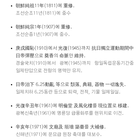
朝鮮純祖11年(1811)에 重修.
조선순조11년(1811)에 중수
朝鮮純宗1年(1907)에 重修.
조선순종1년(1907)에 중수.
庚戌國恥(1910)에서 光復(1945)까지 抗日獨立運動期間中
日帝彈壓으로 奠香의 命脈만 維持.
경술국치(1910)에서 광복(1945)까지 항일독립운동기간중
일제탄압으로 전향의 명맥만 유지.
日帝治下 6.25動亂 等으로 頹落, 典籍, 器物 一切逸失.
일제치하 6.25동란 등으로 퇴락, 전적, 기물 일체일실.
光復辛丑年(1961)에 明倫堂 及風化樓를 現位置로 移建.
광복신축년(1961)에 명륜당 급풍화루를 현위치로 이건.
辛亥年(1971)에 文廟及 垣墻 築臺를 大補修.
신해년(1971)에 문묘급 원장 축대를 대보수.