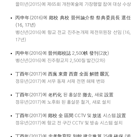
을미년(2015)에 제65회 개천예술제 가장행렬 참여 대상 수상
丙申年(2016)에 鄕校 典校 晉州論介祭 祭典委員長 選任
(16, 17년)
병신년(2016)에 향교 전교 진주논개제 제전위원장 선임 (16,
17년)
丙申年(2016)에 晉州鄕校誌 2,500帙 發刊(2次)
병신년(2016)에 진주향교지 2,500질 발간(2차)
丁酉年(2017)에 西廡 東齋 西齋 全面 解體 飜瓦
정유년(2017)에 서무 동재 서재 전면 해체 번와
丁酉年(2017)에 老朽化 된 홍살문 撤去, 새로 設置
정유년(2017)에 노후화 된 홍살문 철거, 새로 설치
丁酉年(2017)에 鄕校 全 區間 CCTV 및 放送 시스템 設置
정유년(2017)에 향교 전 구간 CCTV 및 방송 시스템 설치
丁酉年(2017)에 忠孝敎育院 別館 建立豫算 25億 確保 (追