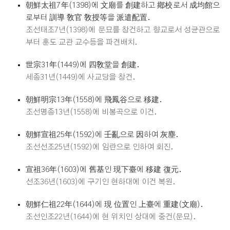
朝鮮太祖7年(1398)에 文廟를 創建하고 鄕校로서 成均館으
로부터 訓導 敎官 敎授等을 派遣配置.
조선태조7년(1398)에 문묘를 창건하고 향교로서 성균관으로
부터 훈도 교관 교수등을 파견배치.
世宗31年(1449)에 四敎堂을 創建.
세종31년(1449)에 사교당을 창건.
朝鮮明宗13年(1558)에 飛鳳谷으로 移建.
조선명종13년(1558)에 비봉곡으로 이건.
朝鮮宣祖25年(1592)에 壬亂으로 因하여 灰塵.
조선선조25년(1592)에 임란으로 인하여 회진.
宣祖36年(1603)에 舊基인 現下臺에 移建 復元.
선조36년(1603)에 구기인 현하대에 이건 복원.
朝鮮仁祖22年(1644)에 現 位置인 上臺에 重建(文廟).
조선인조22년(1644)에 현 위치인 상대에 중건(문묘).