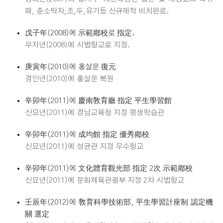
패, 준소탁자,조,두,유기등 신규제작 비치완료.
戊子年(2008)에 示範鄕校로 指定.
무자년(2008)에 시범향교로 지정.
庚寅年(2010)에 홍살문 復元
경인년(2010)에 홍살문 복원
辛卯年(2011)에 慶南敎育廳 指定 平生學習館
신묘년(2011)에 경남교육청 지정 평생학습관
辛卯年(2011)에 成均館 指定 優秀鄕校
신묘년(2011)에 성균관 지정 우수향교
辛卯年(2011)에 文化體育觀光部 指定 2次 示範鄕校
신묘년(2011)에 문화체육관광부 지정 2차 시범향교
壬辰年(2012)에 敎育科學技術部, 平生學習計座制 認定機
關 選定