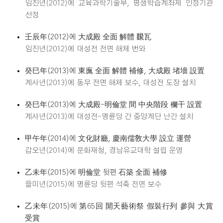
임진년(2012)에 교육과학기술부, 평생학습계좌제 인정기관
선정
壬辰年(2012)에 大成殿 全面 解體 飜瓦
임진년(2012)에 대성전 전면 해체 번와
癸巳年(2013)에 東廡 全面 解體 補修, 大成殿 堵墻 設置
계사년(2013)에 동무 전면 해체 보수, 대성전 도장 설치
癸巳年(2013)에 大成殿-明倫堂 間 中央階段 欄干 設置
계사년(2013)에 대성전-명륜당 간 중앙계단 난간 설치
甲午年(2014)에 文化財廳, 慶南儒敎大學 設立 運營
갑오년(2014)에 문화재청, 경남유교대학 설립 운영
乙未年(2015)에 明倫堂 뒷편 石築 全面 補修
을미년(2015)에 명륜당 뒷편 석축 전면 보수
乙未年(2015)에 第65回 開天藝術祭 假裝行列 參與 大賞
受賞