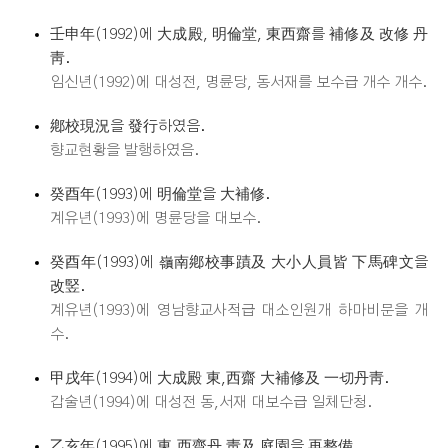
壬申年(1992)에 大成殿, 明倫堂, 東西齋를 補修及 改修 丹
靑.
임신년(1992)에 대성전, 명륜당, 동서재를 보수급 개수 개수.
鄕校現況을 發行하였음.
향교현황을 발행하였음.
癸酉年(1993)에 明倫堂을 大補修.
계유년(1993)에 명륜당을 대보수.
癸酉年(1993)에 嶺南鄕校事蹟及 大小人員皆 下馬碑文을
改竪.
계유년(1993)에 영남향교사적급 대소인원개 하마비문을 개
수.
甲戌年(1994)에 大成殿 東,西齋 大補修及 一切丹靑.
갑술년(1994)에 대성전 동,서재 대보수급 일체단청.
乙亥年(1995)에 東,西齋丹 靑及 庭園을 再整備.