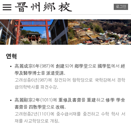
로그인
연혁
高麗成宗6年(987)에 創建되어 鄕學堂으로 國學監에서 經
學及醫學博士를 派遣受講.
고려성종6년(987)에 창건되어 향학당으로 국학감에서 경학
급의학박사를 파견수강.
高麗顯宗2年(1011)에 重修及書齋를 重建하고 修學 學舍
書齋를 四敎學堂으로 改稱.
고려현종2년(1101)에 중수급서재를 중건하고 수학 학사 서
재를 사교학당으로 개칭.